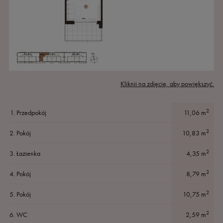
Kliknij na zdjęcie, aby powiększyć.
2
1.
Przedpokój
11,06
m
2
2.
Pokój
10,83
m
2
3.
Łazienka
4,35
m
2
4.
Pokój
8,79
m
2
5.
Pokój
10,75
m
2
6.
WC
2,59
m