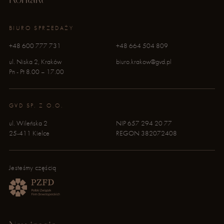
Kontakt
BIURO SPRZEDAŻY
+48 600 777 731
+48 664 504 809
ul. Niska 2, Kraków
biuro.krakow@gvd.pl
Pn - Pt 8.00 – 17.00
GVD SP. Z O.O.
ul. Wileńska 2
NIP 657 294 20 77
25-411 Kielce
REGON 382072408
Jesteśmy częścią