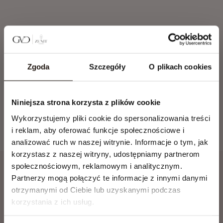
Jesteś zainteresowany
apartamentem?
Zgoda
Szczegóły
O plikach cookies
Zamknij
ZAPYTAJ O MIESZKANIE
Niniejsza strona korzysta z plików cookie
Wykorzystujemy pliki cookie do spersonalizowania treści
ZOBACZ KARTĘ LOKALU
i reklam, aby oferować funkcje społecznościowe i
analizować ruch w naszej witrynie. Informacje o tym, jak
korzystasz z naszej witryny, udostępniamy partnerom
społecznościowym, reklamowym i analitycznym.
1 Powierzchnia użytkowa lokalu liczona zgodnie z zasadami zawartymi w
Partnerzy mogą połączyć te informacje z innymi danymi
polskiej normie PN-ISO 9836:2022-07
2 Powierzchnie pomieszczeń oraz wymiary podano z uwzględnieniem
otrzymanymi od Ciebie lub uzyskanymi podczas
tynków.
korzystania z ich usług.
3 Rysunki opracowano na podstawie projektu budowlanego.
4 Powierzchnie i wymiary mogą ulec niewielkim zmianom wynikającym z
realizacji projektu.