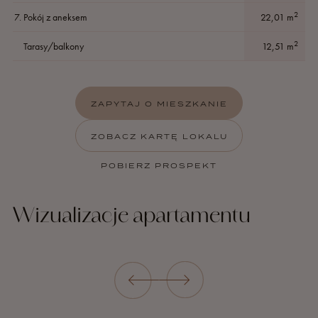
2
7.
Pokój z aneksem
22,01
m
2
Tarasy/balkony
12,51
m
ZAPYTAJ O MIESZKANIE
ZOBACZ KARTĘ LOKALU
POBIERZ PROSPEKT
Wizualizacje apartamentu