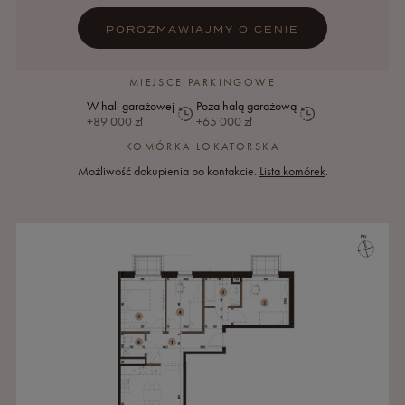
POROZMAWIAJMY O CENIE
MIEJSCE PARKINGOWE
W hali garażowej
Poza halą garażową
+89 000 zł
+65 000 zł
Miejsce
Historia
Miejsce
Historia
KOMÓRKA LOKATORSKA
parkingowe
ceny
parkingowe
ceny
Możliwość dokupienia po kontakcie.
Lista komórek
.
W
Poza
hali
halą
garażowej
garażową