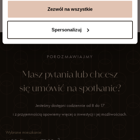
5 Wyjście na taras – możliwa różnica poziomów.
6 Powyższa oferta ma charakter informacyjny i nie stanowi oferty handlowej
Zezwól na wszystkie
w rozumieniu art.66 §1 Kodeksu cywilnego oraz innych właściwych
przepisów prawnych.
Spersonalizuj
POROZMAWIAJMY
Masz pytania lub chcesz
się umówić na spotkanie?
Jesteśmy dostępni codziennie od 8 do 17
i z przyjemnością opowiemy więcej o inwestycji i jej możliwościach.
Wybrane mieszkanie:
2