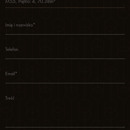
M55
,
Piętro: 4
,
70.38
m
Imię i nazwisko
*
Telefon
Email
*
Treść