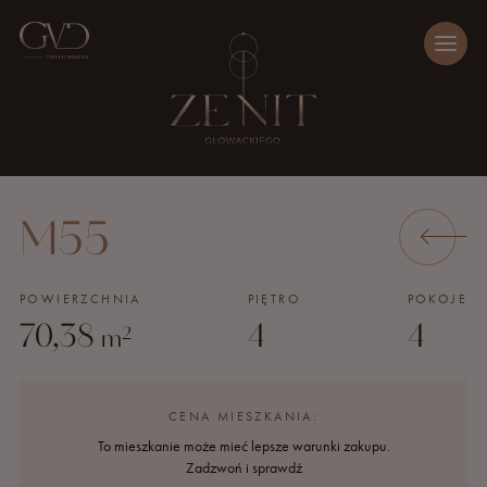
M55
POWIERZCHNIA
PIĘTRO
POKOJE
70,38
4
4
2
m
CENA MIESZKANIA:
To mieszkanie może mieć lepsze warunki zakupu.
Zadzwoń i sprawdź